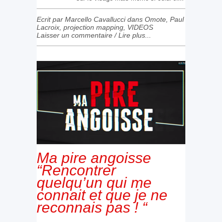
Ecrit par Marcello Cavallucci dans
Omote
,
Paul
Lacroix
,
projection mapping
,
VIDEOS
Laisser un commentaire
/
Lire plus...
Ma pire angoisse
“Rencontrer
quelqu’un qui me
connait et que je ne
reconnais pas ! “