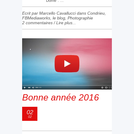
Dome". ...
Ecrit par Marcello Cavallucci dans
Condrieu
,
FBMediaworks
,
le blog
,
Photographie
2 commentaires
/
Lire plus...
Bonne année 2016
02
02