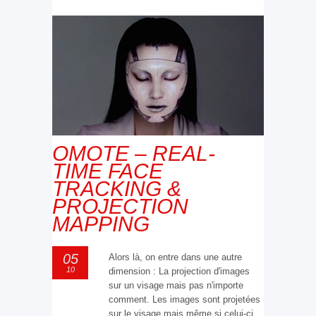
OMOTE – REAL-
TIME FACE
TRACKING &
PROJECTION
MAPPING
05
Alors là, on entre dans une autre
10
dimension : La projection d'images
sur un visage mais pas n'importe
comment. Les images sont projetées
sur le visage mais même si celui-ci...