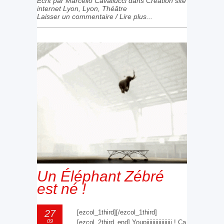
Ecrit par Marcello Cavallucci dans
Création site
internet Lyon
,
Lyon
,
Théâtre
Laisser un commentaire
/
Lire plus...
Un Éléphant Zébré
est né !
27
[ezcol_1third][/ezcol_1third]
09
[ezcol_2third_end] Youpiiiiiiiiiiiiiiiii ! Ça